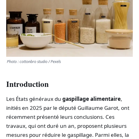
TRANSPORTS
ÉCONOMIE
POLITIQUE
SPORT
Photo : cottonbro studio / Pexels
CULTURE
Introduction
SCIENCES & TECH
Les États généraux du
gaspillage alimentaire
,
initiés en 2025 par le député Guillaume Garot, ont
récemment présenté leurs conclusions. Ces
travaux, qui ont duré un an, proposent plusieurs
mesures pour réduire le gaspillage. Parmi elles, la