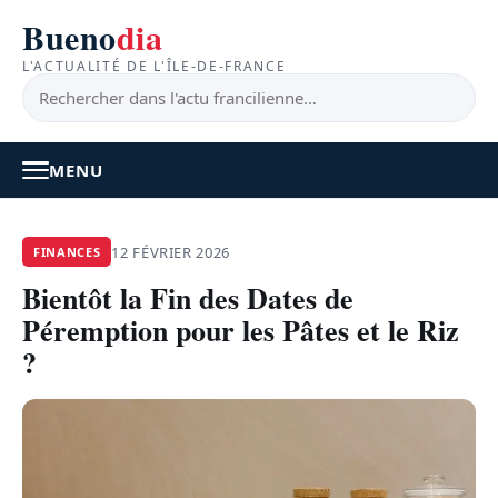
Bueno
dia
L'ACTUALITÉ DE L'ÎLE-DE-FRANCE
MENU
À LA UNE
12 FÉVRIER 2026
FINANCES
Bientôt la Fin des Dates de
ACTUALITÉ
Péremption pour les Pâtes et le Riz
BONS PLANS
?
FEEL GOOD
FAITS DIVERS