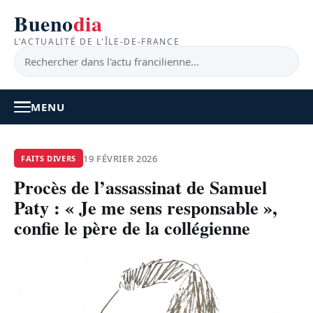
Bueno
dia
L'ACTUALITÉ DE L'ÎLE-DE-FRANCE
MENU
À LA UNE
19 FÉVRIER 2026
FAITS DIVERS
Procès de l’assassinat de Samuel
ACTUALITÉ
Paty : « Je me sens responsable »,
BONS PLANS
confie le père de la collégienne
FEEL GOOD
FAITS DIVERS