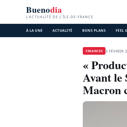
Bueno
dia
L'ACTUALITÉ DE L'ÎLE-DE-FRANCE
À LA UNE
ACTUALITÉ
BONS PLANS
FEEL
3 FÉVRIER 
FINANCES
« Product
Avant le
Macron ch