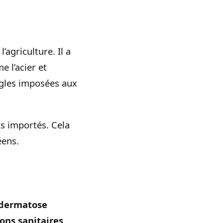
l’agriculture. Il a
 l’acier et
gles imposées aux
ts importés. Cela
éens.
dermatose
ons sanitaires