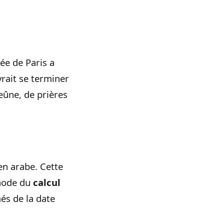
ée de Paris a
rait se terminer
eûne, de prières
n arabe. Cette
thode du
calcul
més de la date