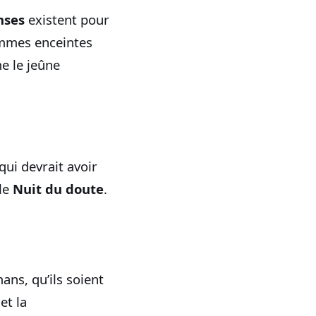
nses
existent pour
emmes enceintes
e le jeûne
qui devrait avoir
lle
Nuit du doute
.
ns, qu’ils soient
et la