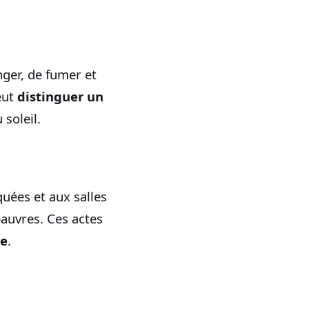
ger, de fumer et
eut
distinguer un
 soleil.
ées et aux salles
pauvres. Ces actes
le
.