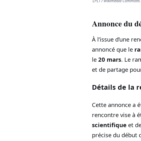
LPLT / Wikimedia Commons (
Annonce du d
À l’issue d’une re
annoncé que le
r
le
20 mars
. Le r
et de partage pou
Détails de la 
Cette annonce a ét
rencontre vise à 
scientifique
et de
précise du début