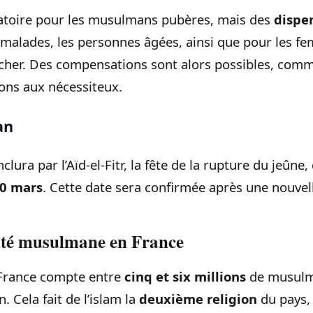
gatoire pour les musulmans pubères, mais des
dispe
s malades, les personnes âgées, ainsi que pour les f
cher. Des compensations sont alors possibles, comm
dons aux nécessiteux.
an
ura par l’Aïd-el-Fitr, la fête de la rupture du jeûne, 
20 mars
. Cette date sera confirmée après une nouve
é musulmane en France
 France compte entre
cinq et six millions
de musulma
. Cela fait de l’islam la
deuxième religion
du pays, 