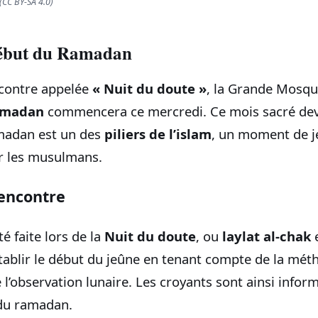
CC BY-SA 4.0)
ébut du Ramadan
ncontre appelée
« Nuit du doute »
, la Grande Mosqu
amadan
commencera ce mercredi. Ce mois sacré dev
amadan est un des
piliers de l’islam
, un moment de j
r les musulmans.
rencontre
é faite lors de la
Nuit du doute
, ou
laylat al-chak
e
établir le début du jeûne en tenant compte de la mé
 l’observation lunaire. Les croyants sont ainsi infor
 du ramadan.