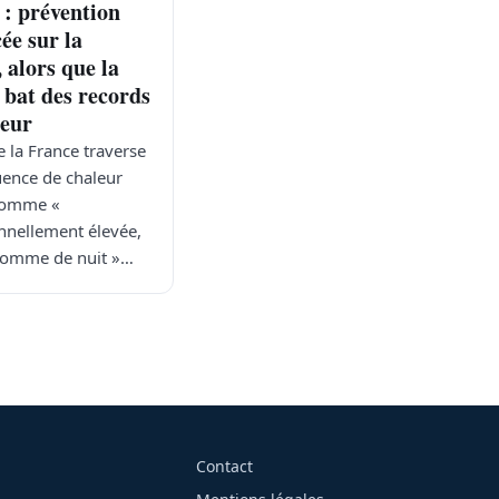
 : prévention
ée sur la
 alors que la
 bat des records
leur
e la France traverse
ence de chaleur
 comme «
nnellement élevée,
comme de nuit »…
Contact