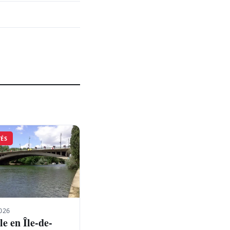
TÉS
026
e en Île-de-