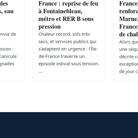
des
France : reprise de feu
France
s, eau
à Fontainebleau,
renforc
métro et RER B sous
Marne,
pression
France
de cha
envie de
Chaleur record, sols très
secs, et services publics qui
Alors qu
ssion :
s’adaptent en urgence : l’Île-
une séqu
 canicule
de-France traverse un
décrite
ignades
épisode estival sous tension.
exceptio
…
de jour 