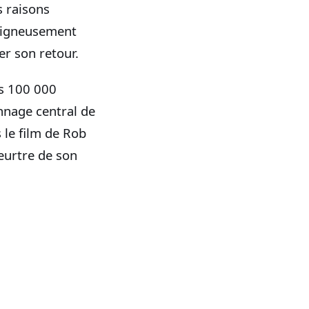
s raisons
soigneusement
er son retour.
is 100 000
nnage central de
 le film de Rob
eurtre de son