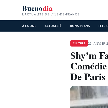
Bueno
dia
L'ACTUALITÉ DE L'ÎLE-DE-FRANCE
À LA UNE
ACTUALITÉ
BONS PLANS
FEEL
26 JANVIER 
CULTURE
Shy’m Fa
Comédie 
De Paris