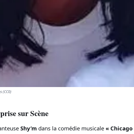
s (CC0)
prise sur Scène
hanteuse
Shy’m
dans la comédie musicale
« Chicago