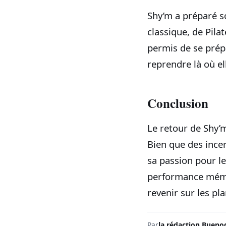
Shy’m a préparé so
classique, de Pila
permis de se prépa
reprendre là où ell
Conclusion
Le retour de Shy
Bien que des ince
sa passion pour le
performance mémor
revenir sur les pl
Par
la rédaction Bueno