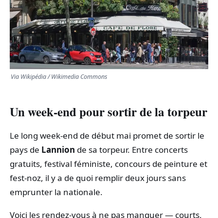
TRANSPORTS
ÉCONOMIE
POLITIQUE
Via Wikipédia / Wikimedia Commons
SPORT
Un week‑end pour sortir de la torpeur
CULTURE
Le long week‑end de début mai promet de sortir le
pays de
Lannion
de sa torpeur. Entre concerts
SCIENCES & TECH
gratuits, festival féministe, concours de peinture et
fest‑noz, il y a de quoi remplir deux jours sans
emprunter la nationale.
Voici les rendez‑vous à ne pas manquer — courts,