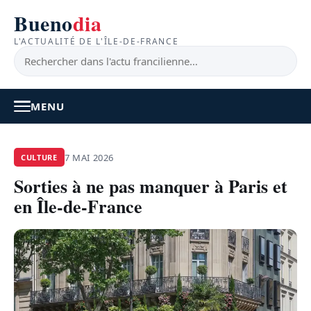
Bueno
dia
L'ACTUALITÉ DE L'ÎLE-DE-FRANCE
MENU
À LA UNE
7 MAI 2026
CULTURE
Sorties à ne pas manquer à Paris et
ACTUALITÉ
en Île-de-France
BONS PLANS
FEEL GOOD
FAITS DIVERS