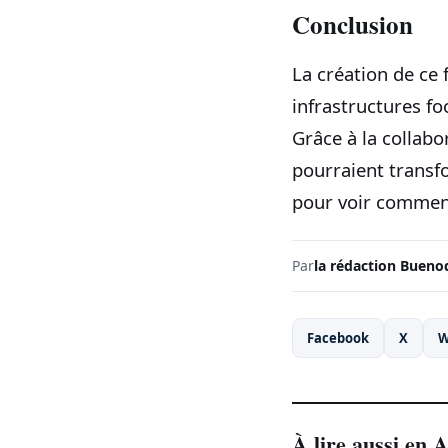
Conclusion
La création de ce 
infrastructures foo
Grâce à la collabo
pourraient transfor
pour voir comment
Par
la rédaction Bueno
Facebook
X
W
À lire aussi en A