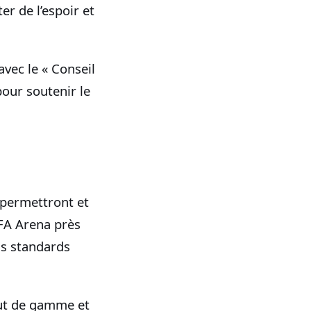
r de l’espoir et
avec le « Conseil
pour soutenir le
 permettront et
FA Arena près
ns standards
t de gamme et