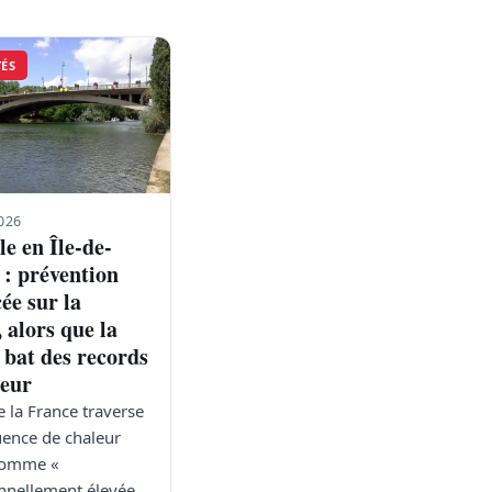
TÉS
026
e en Île-de-
 : prévention
ée sur la
 alors que la
 bat des records
leur
e la France traverse
ence de chaleur
 comme «
nnellement élevée,