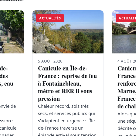
ACTUALITÉS
ACTUALI
5 AOÛT 2026
4 AOÛT 2
-de-
Canicule en Île-de-
Canicul
des
France : reprise de feu
France
s, eau
à Fontainebleau,
renforc
métro et RER B sous
Marne,
pression
France
de cha
envie de
Chaleur record, sols très
secs, et services publics qui
Alors qu
ssion :
s’adaptent en urgence : l’Île-
une séqu
 canicule
de-France traverse un
décrite
ignades
épisode estival sous tension.
exceptio