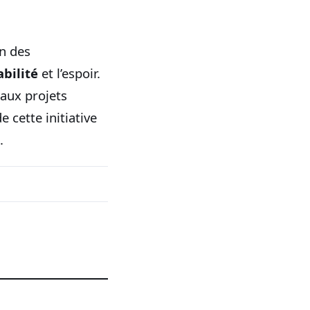
on des
abilité
et l’espoir.
eaux projets
e cette initiative
.