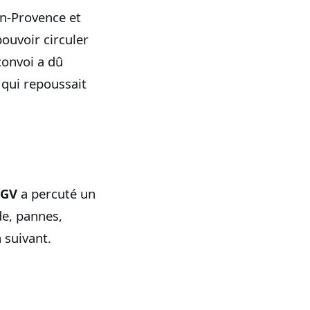
en‑Provence et
pouvoir circuler
convoi a dû
 qui repoussait
TGV
a percuté un
e, pannes,
n suivant.