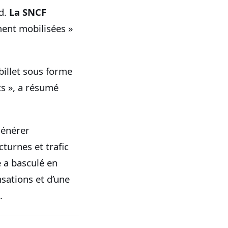
rd.
La SNCF
ment mobilisées »
billet sous forme
ts », a résumé
générer
turnes et trafic
e a basculé en
sations et d’une
.