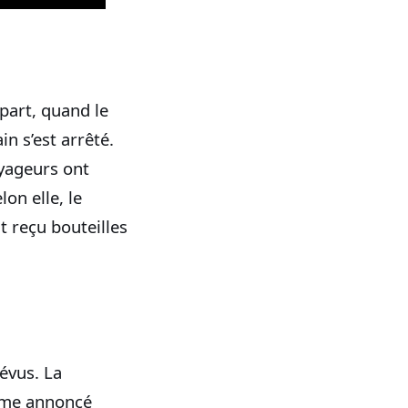
part, quand le
in s’est arrêté.
oyageurs ont
elon elle, le
t reçu bouteilles
évus. La
omme annoncé