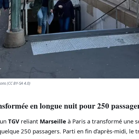
ns (CC BY-SA 4.0)
nsformée en longue nuit pour 250 passage
 un
TGV
reliant
Marseille
à Paris a transformé une s
uelque 250 passagers. Parti en fin d’après‑midi, le tr