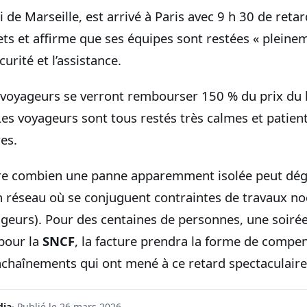
ti de Marseille, est arrivé à Paris avec 9 h 30 de reta
ets et affirme que ses équipes sont restées « pleine
urité et l’assistance.
s voyageurs se verront rembourser 150 % du prix du 
Les voyageurs sont tous restés très calmes et patien
es.
stre combien une panne apparemment isolée peut dé
 réseau où se conjuguent contraintes de travaux noc
ageurs). Pour des centaines de personnes, une soiré
 pour la
SNCF
, la facture prendra la forme de compen
nchaînements qui ont mené à ce retard spectaculaire
dia
· Publié le 26 mars 2026