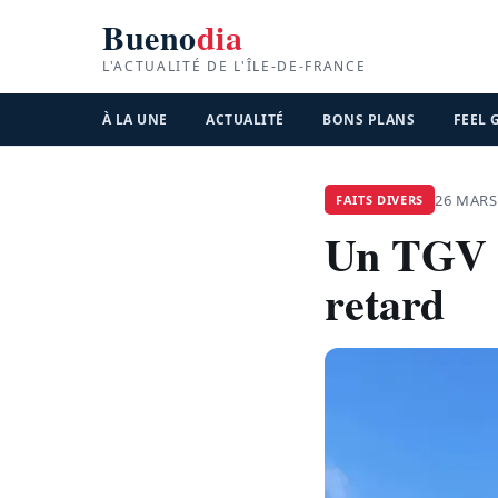
Bueno
dia
L'ACTUALITÉ DE L'ÎLE-DE-FRANCE
À LA UNE
ACTUALITÉ
BONS PLANS
FEEL
26 MARS
FAITS DIVERS
Un TGV M
retard