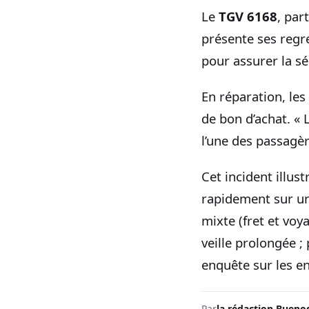
Le
TGV 6168
, par
présente ses regr
pour assurer la séc
En réparation, le
de bon d’achat. « 
l’une des passagèr
Cet incident illu
rapidement sur un
mixte (fret et voy
veille prolongée ;
enquête sur les e
Par
la rédaction Bueno