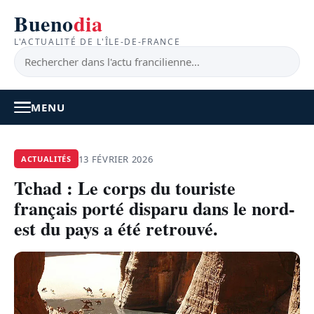
Bueno
dia
L'ACTUALITÉ DE L'ÎLE-DE-FRANCE
MENU
À LA UNE
13 FÉVRIER 2026
ACTUALITÉS
Tchad : Le corps du touriste
ACTUALITÉ
français porté disparu dans le nord-
BONS PLANS
est du pays a été retrouvé.
FEEL GOOD
FAITS DIVERS