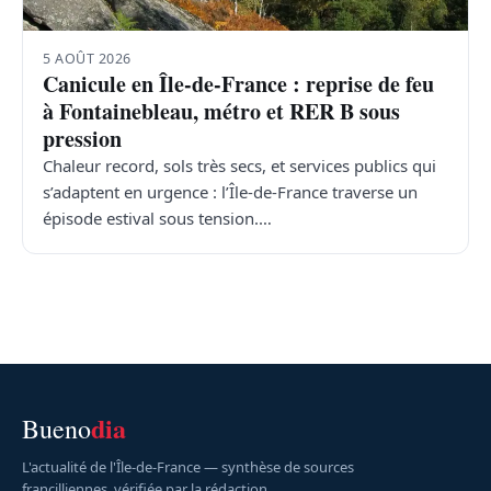
5 AOÛT 2026
Canicule en Île-de-France : reprise de feu
à Fontainebleau, métro et RER B sous
pression
Chaleur record, sols très secs, et services publics qui
s’adaptent en urgence : l’Île-de-France traverse un
épisode estival sous tension.…
dia
Bueno
L'actualité de l'Île-de-France — synthèse de sources
francilliennes, vérifiée par la rédaction.