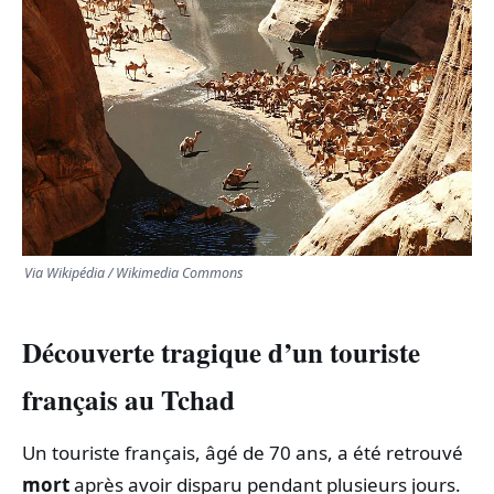
TRANSPORTS
ÉCONOMIE
POLITIQUE
SPORT
Via Wikipédia / Wikimedia Commons
CULTURE
SCIENCES & TECH
Découverte tragique d’un touriste
français au Tchad
Un touriste français, âgé de 70 ans, a été retrouvé
mort
après avoir disparu pendant plusieurs jours.