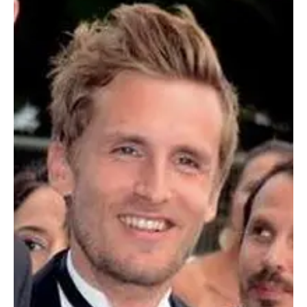
TRANSPORTS
ÉCONOMIE
POLITIQUE
SPORT
CULTURE
SCIENCES & TECH