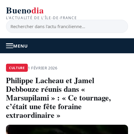
Bueno
dia
L'ACTUALITÉ DE L'ÎLE-DE-FRANCE
MENU
À LA UNE
1 FÉVRIER 2026
CULTURE
Philippe Lacheau et Jamel
ACTUALITÉ
Debbouze réunis dans «
BONS PLANS
Marsupilami » : « Ce tournage,
c’était une fête foraine
FEEL GOOD
extraordinaire »
FAITS DIVERS