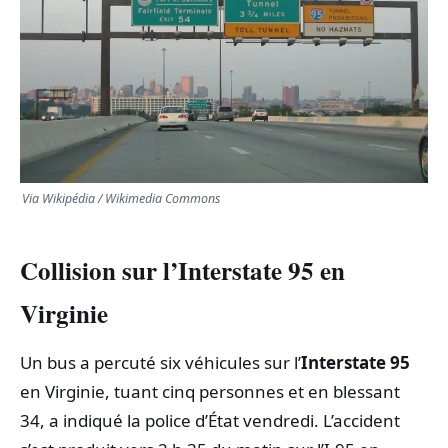
TRANSPORTS
ÉCONOMIE
POLITIQUE
SPORT
Via Wikipédia / Wikimedia Commons
CULTURE
Collision sur l’Interstate 95 en
Virginie
SCIENCES & TECH
Un bus a percuté six véhicules sur l’
Interstate 95
en Virginie, tuant cinq personnes et en blessant
34, a indiqué la police d’État vendredi. L’accident