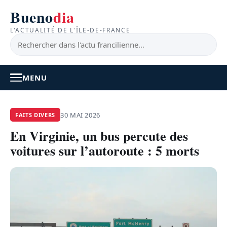
Bueno
dia
L'ACTUALITÉ DE L'ÎLE-DE-FRANCE
MENU
À LA UNE
30 MAI 2026
FAITS DIVERS
En Virginie, un bus percute des
ACTUALITÉ
voitures sur l’autoroute : 5 morts
BONS PLANS
FEEL GOOD
FAITS DIVERS