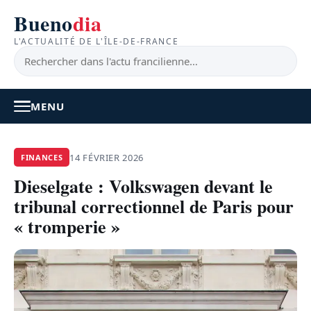
Bueno
dia
L'ACTUALITÉ DE L'ÎLE-DE-FRANCE
MENU
À LA UNE
14 FÉVRIER 2026
FINANCES
Dieselgate : Volkswagen devant le
ACTUALITÉ
tribunal correctionnel de Paris pour
BONS PLANS
« tromperie »
FEEL GOOD
FAITS DIVERS