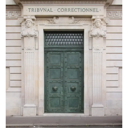
TRANSPORTS
ÉCONOMIE
POLITIQUE
SPORT
CULTURE
SCIENCES & TECH