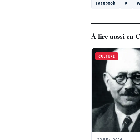
Facebook
X
W
À lire aussi en 
CULTURE
23 JUIN 2026