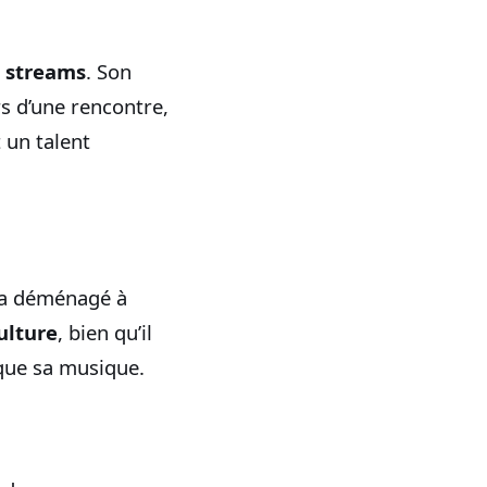
e streams
. Son
rs d’une rencontre,
 un talent
l a déménagé à
ulture
, bien qu’il
 que sa musique.