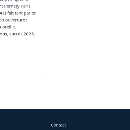
nt Pernety Paris
e) fait tant parler
on ouverture :
-oreille,
ions, succès 2026.
Contact