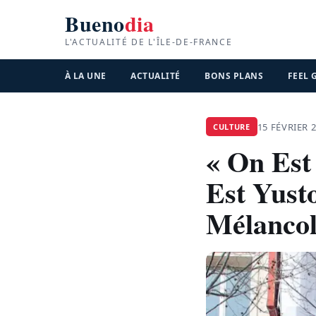
Bueno
dia
L'ACTUALITÉ DE L'ÎLE-DE-FRANCE
À LA UNE
ACTUALITÉ
BONS PLANS
FEEL
15 FÉVRIER 
CULTURE
« On Est
Est Yust
Mélancol