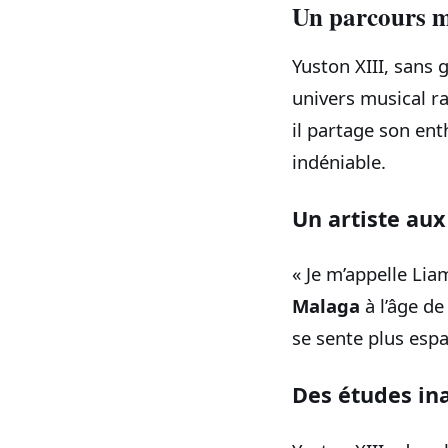
Un parcours m
Yuston XIII, sans
univers musical ra
il partage son ent
indéniable.
Un artiste aux
« Je m’appelle Liam
Malaga
à l’âge de
se sente plus esp
Des études in