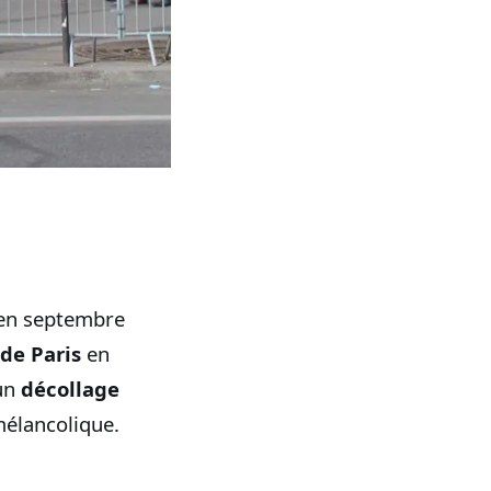
en septembre
de Paris
en
 un
décollage
mélancolique.