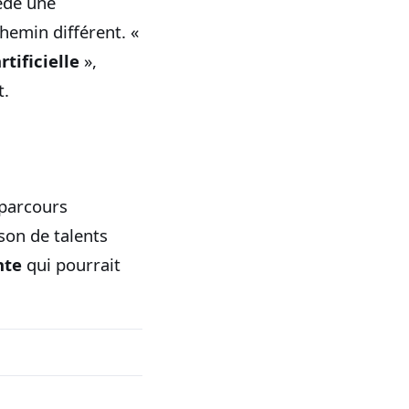
ède une
chemin différent. «
rtificielle
»,
t.
 parcours
son de talents
nte
qui pourrait