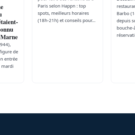
ne
Paris selon Happn : top
restaura
spots, meilleurs horaires
u
Barbo (14
(18h-21h) et conseils pour…
depuis s
étaient-
bouche-à
éconnu
réservat
t-Marne
944),
figure de
on entrée
s mardi