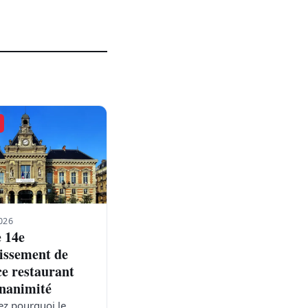
026
e 14e
issement de
ce restaurant
unanimité
z pourquoi le