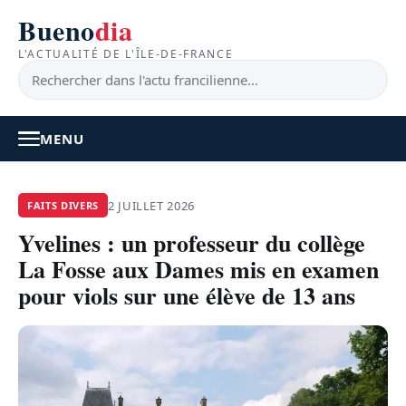
Bueno
dia
L'ACTUALITÉ DE L'ÎLE-DE-FRANCE
MENU
À LA UNE
2 JUILLET 2026
FAITS DIVERS
Yvelines : un professeur du collège
ACTUALITÉ
La Fosse aux Dames mis en examen
BONS PLANS
pour viols sur une élève de 13 ans
FEEL GOOD
FAITS DIVERS