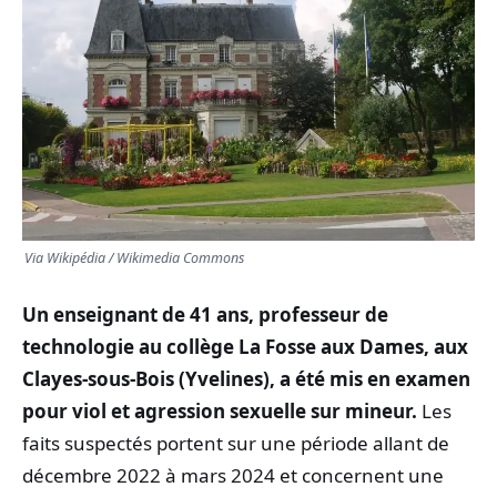
TRANSPORTS
ÉCONOMIE
POLITIQUE
SPORT
Via Wikipédia / Wikimedia Commons
CULTURE
Un enseignant de 41 ans, professeur de
SCIENCES & TECH
technologie au collège La Fosse aux Dames, aux
Clayes-sous-Bois (Yvelines), a été mis en examen
pour viol et agression sexuelle sur mineur.
Les
faits suspectés portent sur une période allant de
décembre 2022 à mars 2024 et concernent une