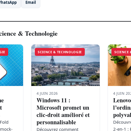
hatsApp
Email
Science & Technologie
GIE
SCIENCE & TECHNOLOGIE
SCIENCE
4 JUIN 2026
4 JUIN 20
ne
Windows 11 :
Lenovo
t
Microsoft promet un
l’ordin
s
clic-droit amélioré et
polyva
personnalisable
 Fold
Découvre
 mock-
2-en-1 :
Découvrez comment