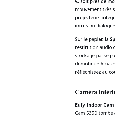
€, soit près de mo
mouvement très se
projecteurs intégr
intrus ou dialogu
Sur le papier, la
Sp
restitution audio 
stockage passe par
domotique Amazon f
réfléchissez au co
Caméra intéri
Eufy Indoor Cam 
Cam S350 tombe aus