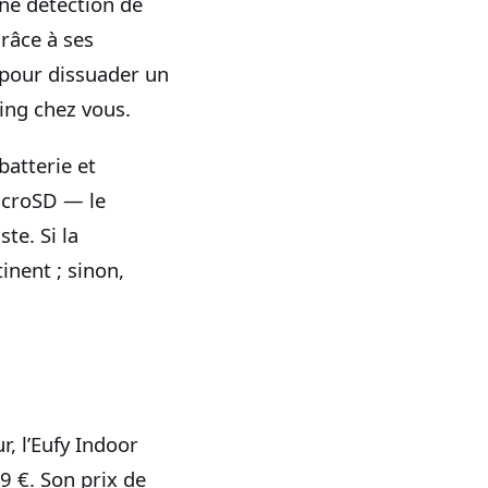
une détection de
râce à ses
e pour dissuader un
ing chez vous.
batterie et
microSD — le
te. Si la
inent ; sinon,
r, l’Eufy Indoor
9 €. Son prix de