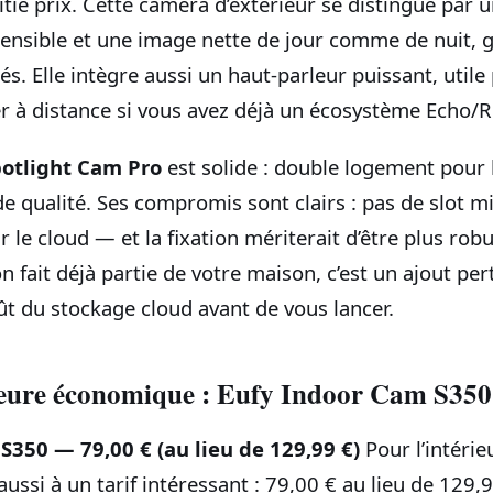
itié prix. Cette caméra d’extérieur se distingue par 
nsible et une image nette de jour comme de nuit, g
és. Elle intègre aussi un haut-parleur puissant, util
er à distance si vous avez déjà un écosystème Echo/R
otlight Cam Pro
est solide : double logement pour 
de qualité. Ses compromis sont clairs : pas de slot 
 le cloud — et la fixation mériterait d’être plus robus
ait déjà partie de votre maison, c’est un ajout pert
ût du stockage cloud avant de vous lancer.
eure économique : Eufy Indoor Cam S350
S350 — 79,00 € (au lieu de 129,99 €)
Pour l’intérieu
si à un tarif intéressant : 79,00 € au lieu de 129,9