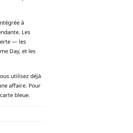
intégrée à
endante. Les
lerte — les
ime Day, et les
us utilisez déjà
ne affaire. Pour
carte bleue.