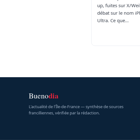
up, fuites sur X/Wei
débat sur le nom i
Ultra. Ce que…
dia
Bueno
L'actualité de l'Île-de-France — synthèse de sources
francilliennes, vérifiée par la rédaction.