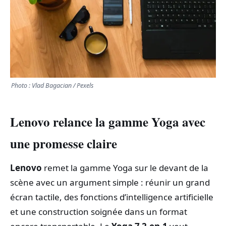
TRANSPORTS
ÉCONOMIE
POLITIQUE
Photo : Vlad Bagacian / Pexels
SPORT
Lenovo relance la gamme Yoga avec
CULTURE
une promesse claire
SCIENCES & TECH
Lenovo
remet la gamme Yoga sur le devant de la
scène avec un argument simple : réunir un grand
écran tactile, des fonctions d’intelligence artificielle
et une construction soignée dans un format