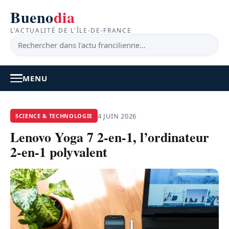
Bueno
dia
L'ACTUALITÉ DE L'ÎLE-DE-FRANCE
MENU
À LA UNE
4 JUIN 2026
SCIENCE & TECHNOLOGIE
Lenovo Yoga 7 2-en-1, l’ordinateur
ACTUALITÉ
2-en-1 polyvalent
BONS PLANS
FEEL GOOD
FAITS DIVERS