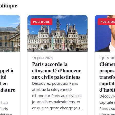
olitique
POLITIQUE
POLITIQ
19 JUIN 2026
5 JUIN 20
Paris accorde la
Clémen
ppel à
citoyenneté d’honneur
propos
lité
aux civils palestiniens
transf
t en
capital
Découvrez pourquoi Paris
idature
d’habi
attribue la citoyenneté
d'honneur Paris aux civils et
Découvre
journalistes palestiniens, et
capitale 
l au
ce que ce geste change (ou…
Paris : 
Paris
départem
sistants