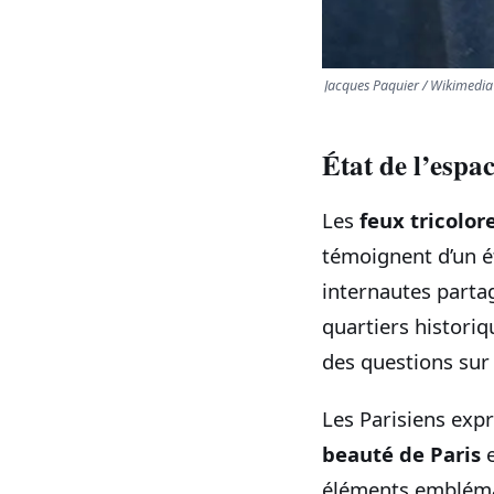
Jacques Paquier / Wikimedi
État de l’espac
Les
feux tricolor
témoignent d’un ét
internautes partag
quartiers historiq
des questions sur
Les Parisiens expr
beauté de Paris
e
éléments emblémat