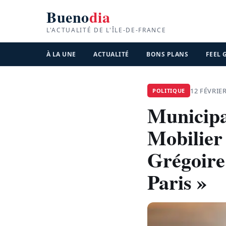
Bueno
dia
L'ACTUALITÉ DE L'ÎLE-DE-FRANCE
À LA UNE
ACTUALITÉ
BONS PLANS
FEEL
12 FÉVRIE
POLITIQUE
Municipal
Mobilie
Grégoire
Paris »