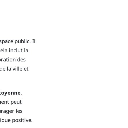
pace public. Il
ela inclut la
oration des
 la ville et
itoyenne
.
ment peut
rager les
ique positive.