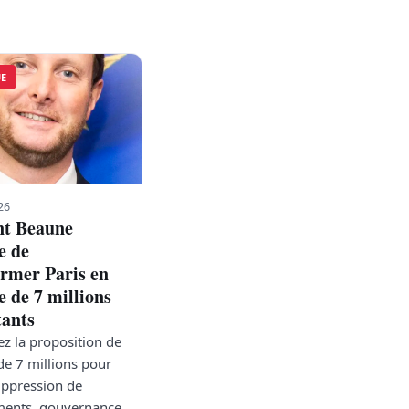
UE
26
t Beaune
e de
ormer Paris en
e de 7 millions
tants
z la proposition de
de 7 millions pour
suppression de
ents, gouvernance,