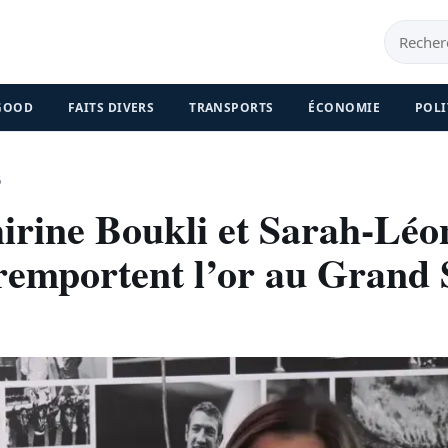
 GOOD
FAITS DIVERS
TRANSPORTS
ÉCONOMIE
POLI
6
hirine Boukli et Sarah-Léo
remportent l’or au Grand 