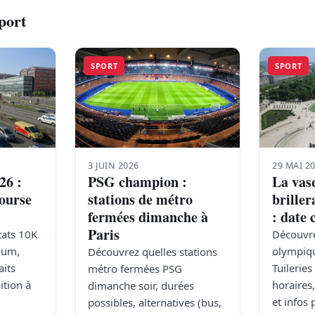
Sport
SPORT
SPORT
3 JUIN 2026
29 MAI 2
26 :
PSG champion :
La vas
course
stations de métro
briller
fermées dimanche à
: date
Paris
tats 10K
Découvre
ium,
olympiqu
Découvrez quelles stations
aits
Tuileries
métro fermées PSG
ition à
horaires
dimanche soir, durées
et infos
possibles, alternatives (bus,