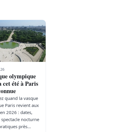
026
que olympique
a cet été à Paris
 connue
z quand la vasque
e Paris revient aux
 en 2026 : dates,
, spectacle nocturne
 pratiques près…