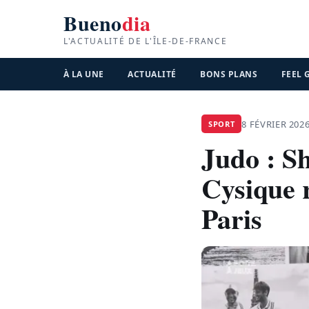
Bueno
dia
L'ACTUALITÉ DE L'ÎLE-DE-FRANCE
À LA UNE
ACTUALITÉ
BONS PLANS
FEEL
8 FÉVRIER 202
SPORT
Judo : S
Cysique 
Paris