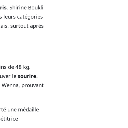
ris
. Shirine Boukli
 leurs catégories
ais, surtout après
ins de 48 kg.
ouver le
sourire
.
ng Wenna, prouvant
orté une médaille
étitrice