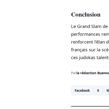
Conclusion
Le Grand Slam de P
performances rema
renforcent l’élan 
français sur la sc
ces judokas talen
Par
la rédaction Bueno
Facebook
X
W