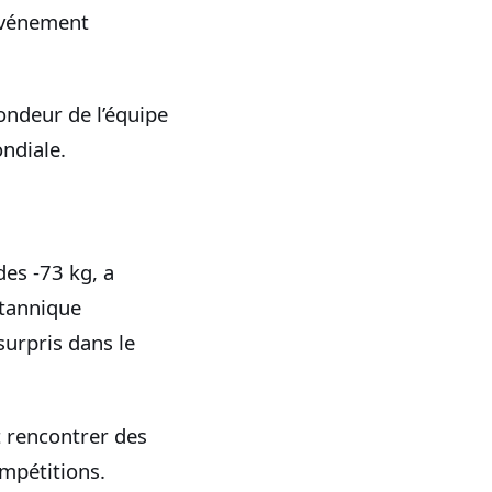
 événement
ondeur de l’équipe
ondiale.
es -73 kg, a
ritannique
surpris dans le
t rencontrer des
ompétitions.