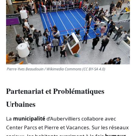
TRANSPORTS
ÉCONOMIE
POLITIQUE
SPORT
Pierre-Yves Beaudouin / Wikimedia Commons (CC BY-SA 4.0)
CULTURE
Partenariat et Problématiques
SCIENCES & TECH
Urbaines
La
municipalité
d’Aubervilliers collabore avec
Center Parcs et Pierre et Vacances. Sur les réseaux