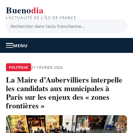
Bueno
dia
L'ACTUALITÉ DE L'ÎLE-DE-FRANCE
MENU
À LA UNE
21 FÉVRIER 2026
POLITIQUE
La Maire d’Aubervilliers interpelle
ACTUALITÉ
les candidats aux municipales à
BONS PLANS
Paris sur les enjeux des « zones
frontières »
FEEL GOOD
FAITS DIVERS