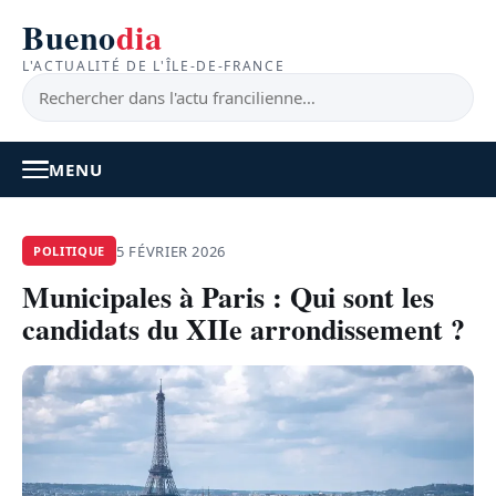
Bueno
dia
L'ACTUALITÉ DE L'ÎLE-DE-FRANCE
MENU
À LA UNE
5 FÉVRIER 2026
POLITIQUE
Municipales à Paris : Qui sont les
ACTUALITÉ
candidats du XIIe arrondissement ?
BONS PLANS
FEEL GOOD
FAITS DIVERS