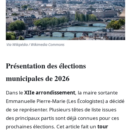
TRANSPORTS
ÉCONOMIE
POLITIQUE
Via Wikipédia / Wikimedia Commons
SPORT
Présentation des élections
CULTURE
municipales de 2026
SCIENCES & TECH
Dans le
XIIe arrondissement
, la maire sortante
Emmanuelle Pierre-Marie (Les Écologistes) a décidé
de se représenter. Plusieurs têtes de liste issues
des principaux partis sont déjà connues pour ces
prochaines élections. Cet article fait un
tour