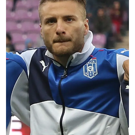
TRANSPORTS
ÉCONOMIE
POLITIQUE
SPORT
CULTURE
SCIENCES & TECH