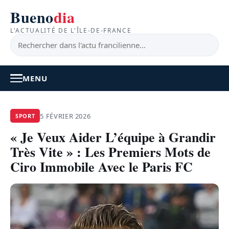
Bueno
dia
L'ACTUALITÉ DE L'ÎLE-DE-FRANCE
MENU
À LA UNE
5 FÉVRIER 2026
SPORT
« Je Veux Aider L’équipe à Grandir
ACTUALITÉ
Très Vite » : Les Premiers Mots de
BONS PLANS
Ciro Immobile Avec le Paris FC
FEEL GOOD
FAITS DIVERS