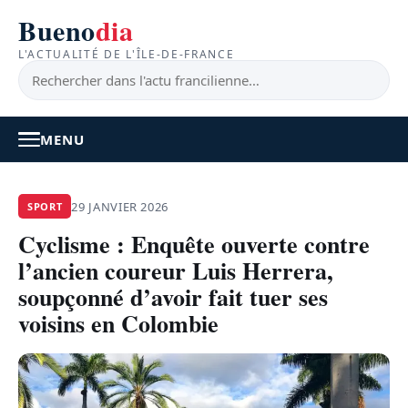
Bueno
dia
L'ACTUALITÉ DE L'ÎLE-DE-FRANCE
MENU
À LA UNE
29 JANVIER 2026
SPORT
Cyclisme : Enquête ouverte contre
ACTUALITÉ
l’ancien coureur Luis Herrera,
BONS PLANS
soupçonné d’avoir fait tuer ses
voisins en Colombie
FEEL GOOD
FAITS DIVERS