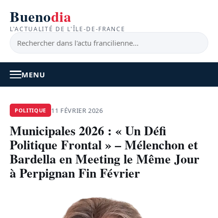
Bueno
dia
L'ACTUALITÉ DE L'ÎLE-DE-FRANCE
MENU
À LA UNE
11 FÉVRIER 2026
POLITIQUE
Municipales 2026 : « Un Défi
ACTUALITÉ
Politique Frontal » – Mélenchon et
BONS PLANS
Bardella en Meeting le Même Jour
à Perpignan Fin Février
FEEL GOOD
FAITS DIVERS