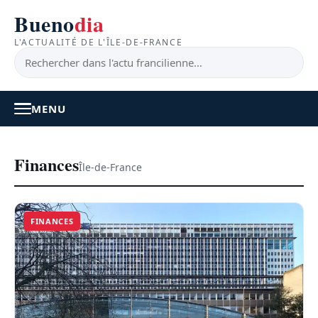
Bueno
dia
L'ACTUALITÉ DE L'ÎLE-DE-FRANCE
MENU
À LA UNE
Finances
Île-de-France
ACTUALITÉ
FINANCES
BONS PLANS
FEEL GOOD
FAITS DIVERS