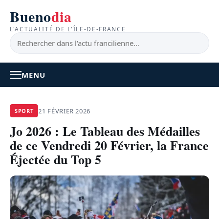
Bueno
dia
L'ACTUALITÉ DE L'ÎLE-DE-FRANCE
MENU
À LA UNE
21 FÉVRIER 2026
SPORT
Jo 2026 : Le Tableau des Médailles
ACTUALITÉ
de ce Vendredi 20 Février, la France
BONS PLANS
Éjectée du Top 5
FEEL GOOD
FAITS DIVERS