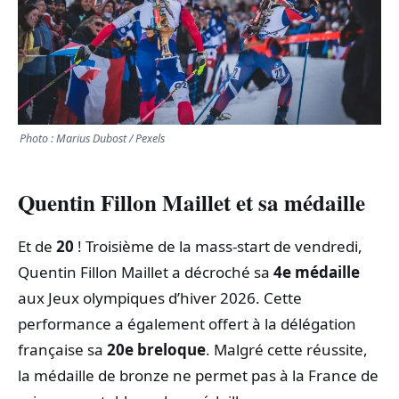
TRANSPORTS
ÉCONOMIE
POLITIQUE
Photo : Marius Dubost / Pexels
SPORT
Quentin Fillon Maillet et sa médaille
CULTURE
Et de
20
! Troisième de la mass-start de vendredi,
Quentin Fillon Maillet a décroché sa
4e médaille
SCIENCES & TECH
aux Jeux olympiques d’hiver 2026. Cette
performance a également offert à la délégation
française sa
20e breloque
. Malgré cette réussite,
la médaille de bronze ne permet pas à la France de