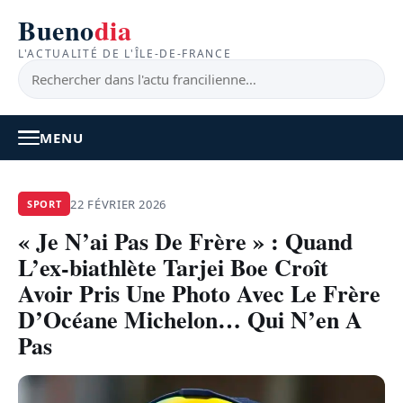
Bueno
dia
L'ACTUALITÉ DE L'ÎLE-DE-FRANCE
MENU
À LA UNE
22 FÉVRIER 2026
SPORT
« Je N’ai Pas De Frère » : Quand
ACTUALITÉ
L’ex-biathlète Tarjei Boe Croît
BONS PLANS
Avoir Pris Une Photo Avec Le Frère
D’Océane Michelon… Qui N’en A
FEEL GOOD
Pas
FAITS DIVERS