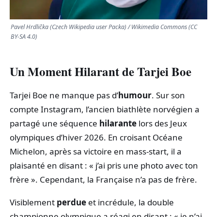
Pavel Hrdlička (Czech Wikipedia user Packa) / Wikimedia Commons (CC
BY-SA 4.0)
Un Moment Hilarant de Tarjei Boe
Tarjei Boe ne manque pas d’
humour
. Sur son
compte Instagram, l’ancien biathlète norvégien a
partagé une séquence
hilarante
lors des Jeux
olympiques d’hiver 2026. En croisant Océane
Michelon, après sa victoire en mass-start, il a
plaisanté en disant : « j’ai pris une photo avec ton
frère ». Cependant, la Française n’a pas de frère.
Visiblement
perdue
et incrédule, la double
championne olympique a réagi en disant : « je n’ai