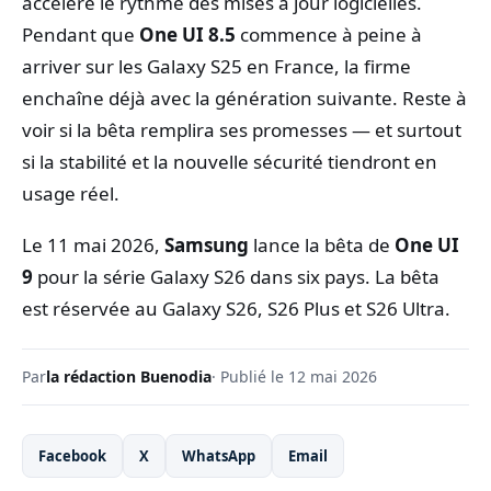
accélère le rythme des mises à jour logicielles.
Pendant que
One UI 8.5
commence à peine à
arriver sur les Galaxy S25 en France, la firme
enchaîne déjà avec la génération suivante. Reste à
voir si la bêta remplira ses promesses — et surtout
si la stabilité et la nouvelle sécurité tiendront en
usage réel.
Le 11 mai 2026,
Samsung
lance la bêta de
One UI
9
pour la série Galaxy S26 dans six pays. La bêta
est réservée au Galaxy S26, S26 Plus et S26 Ultra.
Par
la rédaction Buenodia
· Publié le 12 mai 2026
Facebook
X
WhatsApp
Email