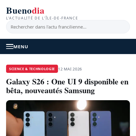
Bueno
dia
L'ACTUALITÉ DE L'ÎLE-DE-FRANCE
MENU
À LA UNE
12 MAI 2026
SCIENCE & TECHNOLOGIE
Galaxy S26 : One UI 9 disponible en
ACTUALITÉ
bêta, nouveautés Samsung
BONS PLANS
FEEL GOOD
FAITS DIVERS