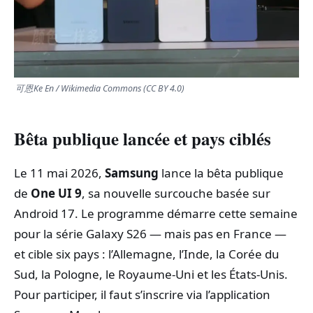
TRANSPORTS
ÉCONOMIE
可恩Ke En / Wikimedia Commons (CC BY 4.0)
POLITIQUE
Bêta publique lancée et pays ciblés
SPORT
Le 11 mai 2026,
Samsung
lance la bêta publique
CULTURE
de
One UI 9
, sa nouvelle surcouche basée sur
Android 17. Le programme démarre cette semaine
SCIENCES & TECH
pour la série Galaxy S26 — mais pas en France —
et cible six pays : l’Allemagne, l’Inde, la Corée du
Sud, la Pologne, le Royaume‑Uni et les États‑Unis.
Pour participer, il faut s’inscrire via l’application