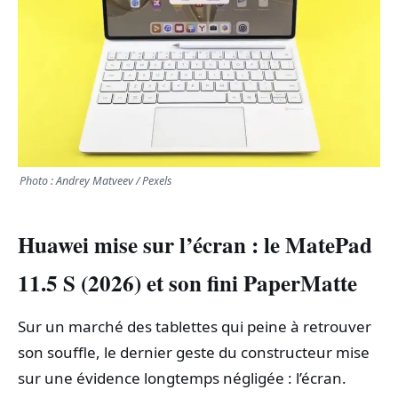
TRANSPORTS
ÉCONOMIE
POLITIQUE
SPORT
Photo : Andrey Matveev / Pexels
CULTURE
Huawei mise sur l’écran : le
MatePad
SCIENCES & TECH
11.5 S
(2026) et son fini PaperMatte
Sur un marché des tablettes qui peine à retrouver
son souffle, le dernier geste du constructeur mise
sur une évidence longtemps négligée : l’écran.