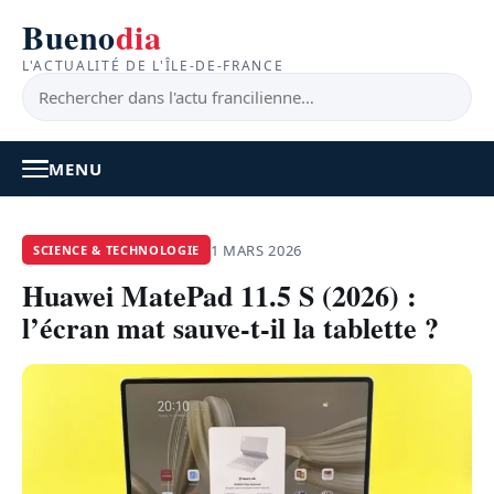
Bueno
dia
L'ACTUALITÉ DE L'ÎLE-DE-FRANCE
MENU
À LA UNE
1 MARS 2026
SCIENCE & TECHNOLOGIE
Huawei MatePad 11.5 S (2026) :
ACTUALITÉ
l’écran mat sauve-t-il la tablette ?
BONS PLANS
FEEL GOOD
FAITS DIVERS