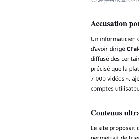
Via Wikipédia / Wikimedia
Accusation po
Un informaticien d
d’avoir dirigé
CFa
diffusé des centai
précisé que la pla
7 000 vidéos », a
comptes utilisateu
Contenus ultra-
Le site proposait 
permettait de trie