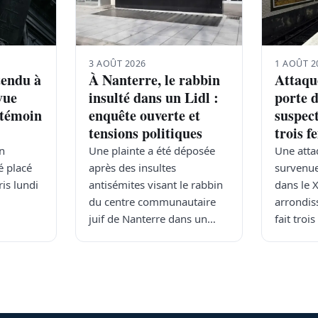
3 AOÛT 2026
1 AOÛT 2
tendu à
À Nanterre, le rabbin
Attaqu
vue
insulté dans un Lidl :
porte d
 témoin
enquête ouverte et
suspect
tensions politiques
trois 
an
Une plainte a été déposée
Une atta
é placé
après des insultes
survenue
is lundi
antisémites visant le rabbin
dans le 
du centre communautaire
arrondis
juif de Nanterre dans un…
fait troi