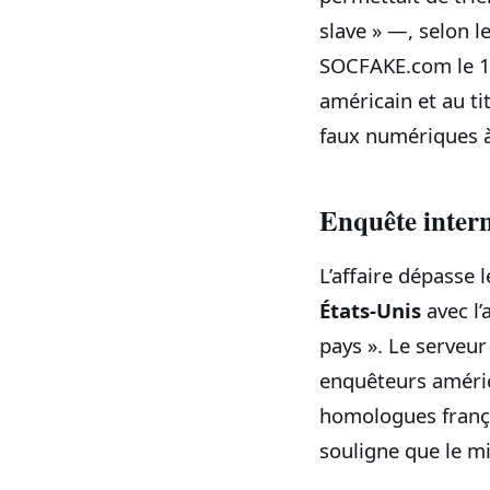
slave » —, selon l
SOCFAKE.com le 12 
américain et au ti
faux numériques à
Enquête inter
L’affaire dépasse 
États-Unis
avec l’
pays ». Le serveur
enquêteurs améric
homologues frança
souligne que le mi