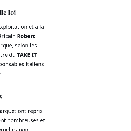
le loi
xploitation et à la
éricain
Robert
rque, selon les
itre du
TAKE IT
ponsables italiens
.
s
parquet ont repris
 sont nombreuses et
exuelles non