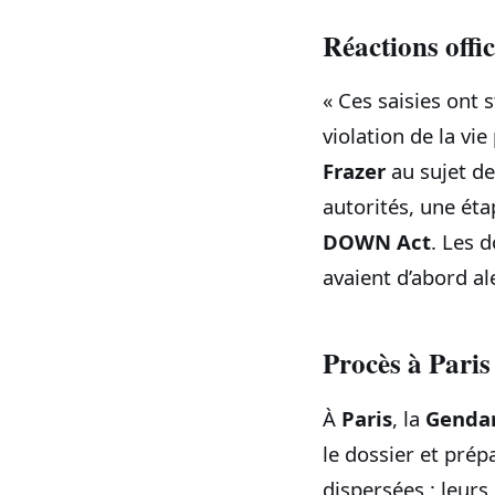
Réactions offic
« Ces saisies ont s
violation de la vi
Frazer
au sujet de
autorités, une éta
DOWN Act
. Les 
avaient d’abord al
Procès à Paris 
À
Paris
, la
Gendar
le dossier et prép
dispersées ; leur