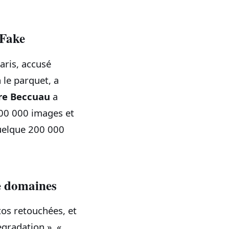
CFake
Paris, accusé
 le parquet, a
re Beccuau
a
300 000 images et
quelque 200 000
de domaines
tos retouchées, et
egradation », «