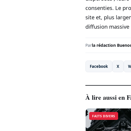
consenties. Le pro
site et, plus large
diffusion massive
Par
la rédaction Bueno
Facebook
X
W
À lire aussi en F
FAITS DIVERS