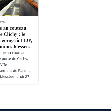
026
e au couteau
e Clichy : le
 envoyé à l’I3P,
femmes blessées
que au couteau
 porte de Clichy,
XVIIe
sement de Paris, a
s blessées lundi 27…