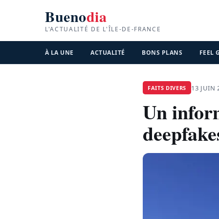
Bueno
dia
L'ACTUALITÉ DE L'ÎLE-DE-FRANCE
À LA UNE
ACTUALITÉ
BONS PLANS
FEEL
13 JUIN 
FAITS DIVERS
Un inform
deepfake