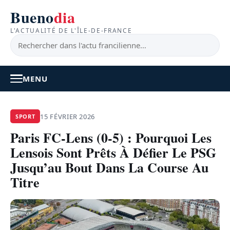
Bueno
dia
L'ACTUALITÉ DE L'ÎLE-DE-FRANCE
MENU
À LA UNE
15 FÉVRIER 2026
SPORT
Paris FC-Lens (0-5) : Pourquoi Les
ACTUALITÉ
Lensois Sont Prêts À Défier Le PSG
BONS PLANS
Jusqu’au Bout Dans La Course Au
Titre
FEEL GOOD
FAITS DIVERS