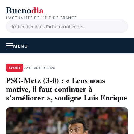
Bueno
dia
L'ACTUALITÉ DE L'ÎLE-DE-FRANCE
MENU
À LA UNE
22 FÉVRIER 2026
SPORT
PSG-Metz (3-0) : « Lens nous
ACTUALITÉ
motive, il faut continuer à
BONS PLANS
s’améliorer », souligne Luis Enrique
FEEL GOOD
FAITS DIVERS