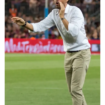
TRANSPORTS
ÉCONOMIE
POLITIQUE
SPORT
CULTURE
SCIENCES & TECH