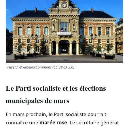
TRANSPORTS
ÉCONOMIE
POLITIQUE
SPORT
Velvet / Wikimedia Commons (CC BY-SA 3.0)
CULTURE
Le Parti socialiste et les élections
SCIENCES & TECH
municipales de mars
En mars prochain, le Parti socialiste pourrait
connaître une
marée rose
. Le secrétaire général,