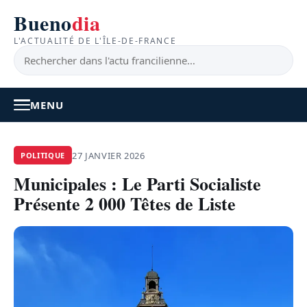
Bueno
dia
L'ACTUALITÉ DE L'ÎLE-DE-FRANCE
MENU
À LA UNE
27 JANVIER 2026
POLITIQUE
Municipales : Le Parti Socialiste
ACTUALITÉ
Présente 2 000 Têtes de Liste
BONS PLANS
FEEL GOOD
FAITS DIVERS