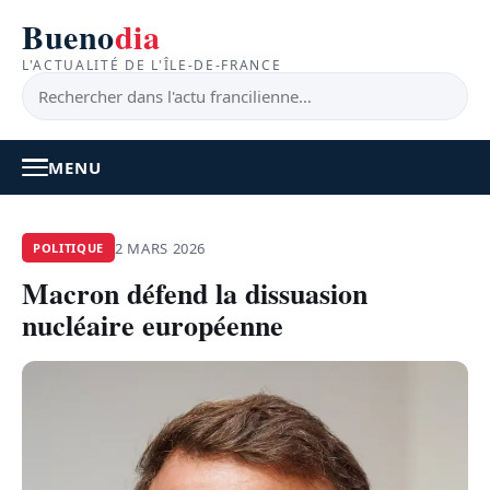
Bueno
dia
L'ACTUALITÉ DE L'ÎLE-DE-FRANCE
MENU
À LA UNE
2 MARS 2026
POLITIQUE
Macron défend la dissuasion
ACTUALITÉ
nucléaire européenne
BONS PLANS
FEEL GOOD
FAITS DIVERS