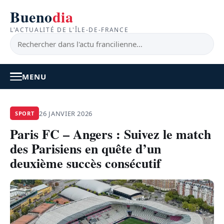
Bueno
dia
L'ACTUALITÉ DE L'ÎLE-DE-FRANCE
MENU
À LA UNE
26 JANVIER 2026
SPORT
Paris FC – Angers : Suivez le match
ACTUALITÉ
des Parisiens en quête d’un
BONS PLANS
deuxième succès consécutif
FEEL GOOD
FAITS DIVERS