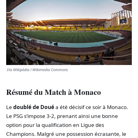
TRANSPORTS
ÉCONOMIE
POLITIQUE
SPORT
Via Wikipédia / Wikimedia Commons
CULTURE
Résumé du Match à Monaco
SCIENCES & TECH
Le
doublé de Doué
a été décisif ce soir à Monaco.
Le PSG s’impose 3-2, prenant ainsi une bonne
option pour la qualification en Ligue des
Champions. Malgré une possession écrasante, le