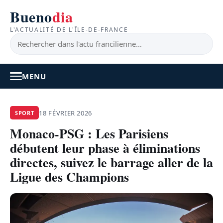
Bueno
dia
L'ACTUALITÉ DE L'ÎLE-DE-FRANCE
MENU
À LA UNE
18 FÉVRIER 2026
SPORT
Monaco-PSG : Les Parisiens
ACTUALITÉ
débutent leur phase à éliminations
BONS PLANS
directes, suivez le barrage aller de la
Ligue des Champions
FEEL GOOD
FAITS DIVERS