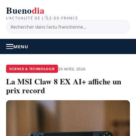
Bueno
dia
L'ACTUALITÉ DE L'ÎLE-DE-FRANCE
MENU
À LA UNE
30 AVRIL 2026
SCIENCE & TECHNOLOGIE
La MSI Claw 8 EX AI+ affiche un
ACTUALITÉ
prix record
BONS PLANS
FEEL GOOD
FAITS DIVERS