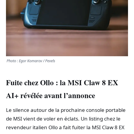
TRANSPORTS
ÉCONOMIE
POLITIQUE
SPORT
Photo : Egor Komarov / Pexels
CULTURE
Fuite chez Ollo : la MSI Claw 8 EX
SCIENCES & TECH
AI+ révélée avant l’annonce
Le silence autour de la prochaine console portable
de MSI vient de voler en éclats. Un listing chez le
revendeur italien Ollo a fait fuiter la MSI Claw 8 EX