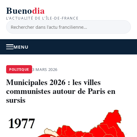
Bueno
dia
L'ACTUALITÉ DE L'ÎLE-DE-FRANCE
MENU
À LA UNE
3 MARS 2026
POLITIQUE
Municipales 2026 : les villes
ACTUALITÉ
communistes autour de Paris en
BONS PLANS
sursis
FEEL GOOD
FAITS DIVERS