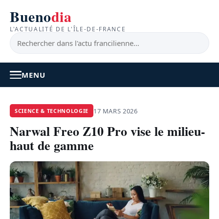
Bueno
dia
L'ACTUALITÉ DE L'ÎLE-DE-FRANCE
MENU
À LA UNE
17 MARS 2026
SCIENCE & TECHNOLOGIE
Narwal Freo Z10 Pro vise le milieu-
ACTUALITÉ
haut de gamme
BONS PLANS
FEEL GOOD
FAITS DIVERS