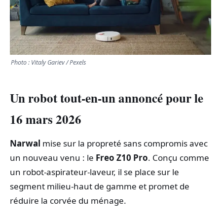
TRANSPORTS
ÉCONOMIE
Photo : Vitaly Gariev / Pexels
POLITIQUE
Un robot tout-en-un annoncé pour le
SPORT
16 mars 2026
CULTURE
Narwal
mise sur la propreté sans compromis avec
SCIENCES & TECH
un nouveau venu : le
Freo Z10 Pro
. Conçu comme
un robot-aspirateur-laveur, il se place sur le
segment milieu-haut de gamme et promet de
réduire la corvée du ménage.