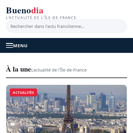
Bueno
dia
L'ACTUALITÉ DE L'ÎLE-DE-FRANCE
MENU
À LA UNE
À la une
L'actualité de l'Île-de-France
ACTUALITÉ
ACTUALITÉS
BONS PLANS
FEEL GOOD
FAITS DIVERS