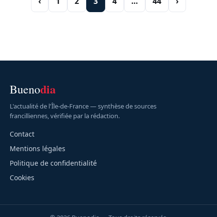
‹
1
2
3
4
…
44
›
dia
Bueno
L'actualité de l'Île-de-France — synthèse de sources
francilliennes, vérifiée par la rédaction.
Contact
Mentions légales
Politique de confidentialité
Cookies