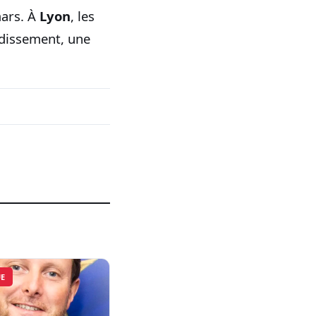
mars. À
Lyon
, les
ondissement, une
UE