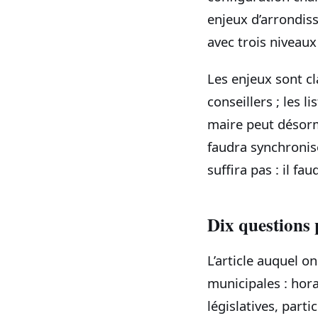
enjeux d’arrondis
avec trois niveaux
Les enjeux sont cla
conseillers ; les l
maire peut désorma
faudra synchronise
suffira pas : il 
Dix questions 
L’article auquel o
municipales : hor
législatives, part