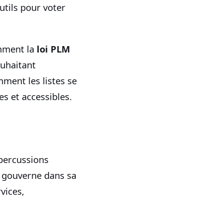
utils pour voter
amment la
loi PLM
ouhaitant
ment les listes se
s et accessibles.
épercussions
i gouverne dans sa
vices,