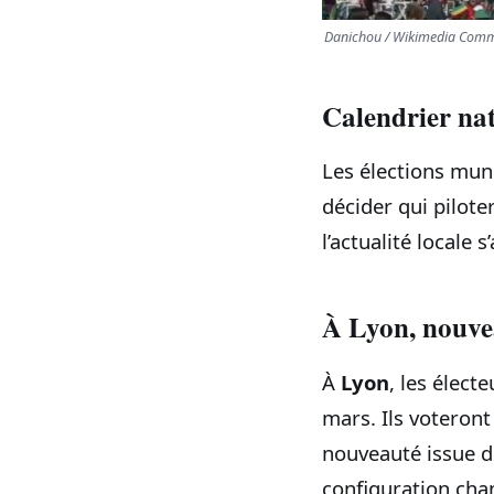
Danichou / Wikimedia Comm
Calendrier nat
Les élections muni
décider qui pilote
l’actualité locale
À Lyon, nouvea
À
Lyon
, les élect
mars. Ils voteront
nouveauté issue d
configuration cha