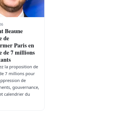
26
t Beaune
e de
ormer Paris en
e de 7 millions
tants
z la proposition de
de 7 millions pour
suppression de
ents, gouvernance,
et calendrier du