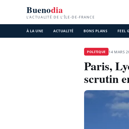
Bueno
dia
L'ACTUALITÉ DE L'ÎLE-DE-FRANCE
À LA UNE
ACTUALITÉ
BONS PLANS
FEEL
14 MARS 2
POLITIQUE
Paris, L
scrutin e