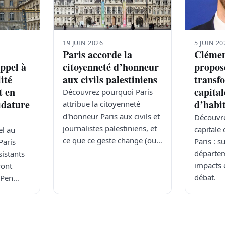
19 JUIN 2026
5 JUIN 20
Paris accorde la
Clémen
ppel à
citoyenneté d’honneur
propos
lité
aux civils palestiniens
transf
t en
capital
Découvrez pourquoi Paris
idature
d’habi
attribue la citoyenneté
d'honneur Paris aux civils et
Découvre
journalistes palestiniens, et
capitale 
l au
ce que ce geste change (ou…
Paris : 
Paris
départem
sistants
impacts 
ront
débat.
e Pen…