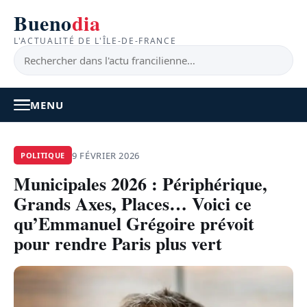
Bueno
dia
L'ACTUALITÉ DE L'ÎLE-DE-FRANCE
MENU
À LA UNE
9 FÉVRIER 2026
POLITIQUE
Municipales 2026 : Périphérique,
ACTUALITÉ
Grands Axes, Places… Voici ce
BONS PLANS
qu’Emmanuel Grégoire prévoit
pour rendre Paris plus vert
FEEL GOOD
FAITS DIVERS