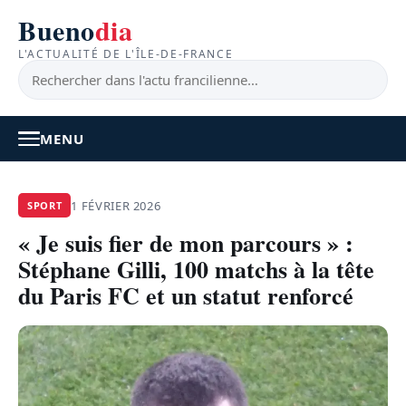
Bueno
dia
L'ACTUALITÉ DE L'ÎLE-DE-FRANCE
MENU
À LA UNE
1 FÉVRIER 2026
SPORT
« Je suis fier de mon parcours » :
ACTUALITÉ
Stéphane Gilli, 100 matchs à la tête
BONS PLANS
du Paris FC et un statut renforcé
FEEL GOOD
FAITS DIVERS