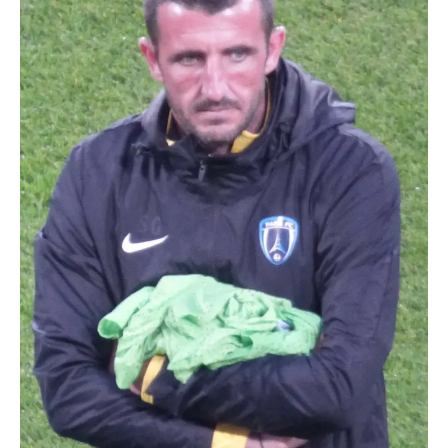
TRANSPORTS
ÉCONOMIE
POLITIQUE
SPORT
CULTURE
SCIENCES & TECH