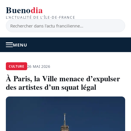
Bueno
dia
L'ACTUALITÉ DE L'ÎLE-DE-FRANCE
MENU
À LA UNE
26 MAI 2026
CULTURE
À Paris, la Ville menace d’expulser
ACTUALITÉ
des artistes d’un squat légal
BONS PLANS
FEEL GOOD
FAITS DIVERS