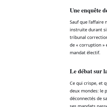
Une enquête de
Sauf que l’affair
instruite durant s
tribunal correctio
de « corruption » 
mandat électif.
Le débat sur l
Ce qui crispe, et q
deux mondes: le pr
déconnectés de sa 
ses mandats passé