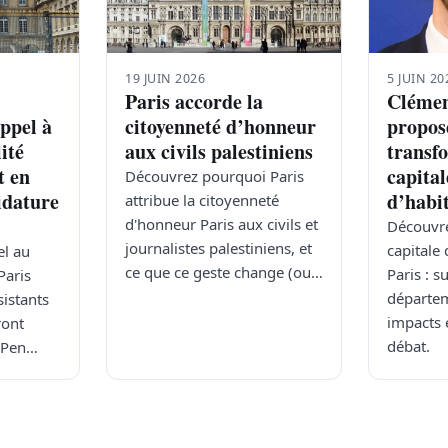
19 JUIN 2026
5 JUIN 20
Paris accorde la
Clémen
ppel à
citoyenneté d’honneur
propos
lité
aux civils palestiniens
transf
t en
capital
Découvrez pourquoi Paris
idature
d’habi
attribue la citoyenneté
d'honneur Paris aux civils et
Découvre
journalistes palestiniens, et
capitale 
l au
ce que ce geste change (ou…
Paris : 
Paris
départem
sistants
impacts 
ront
débat.
e Pen…