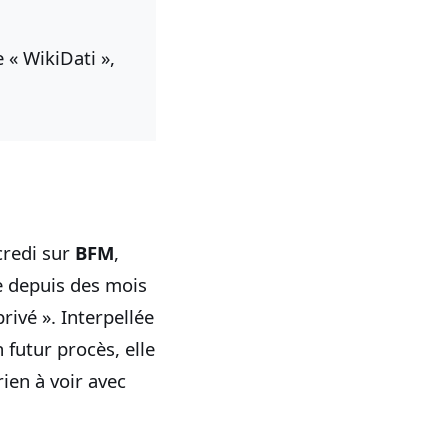
 « WikiDati »,
credi sur
BFM
,
e depuis des mois
privé ». Interpellée
futur procès, elle
rien à voir avec