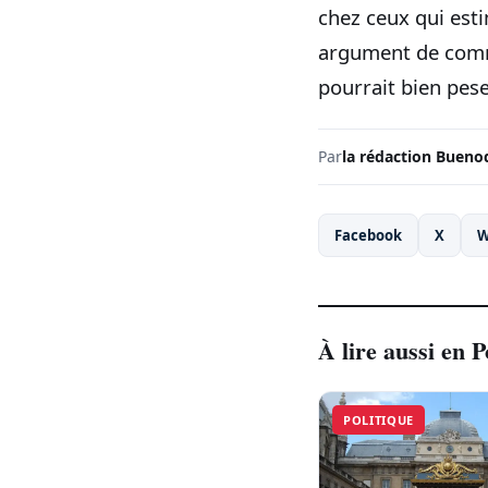
chez ceux qui est
argument de comm
pourrait bien pese
Par
la rédaction Bueno
Facebook
X
W
À lire aussi en P
POLITIQUE