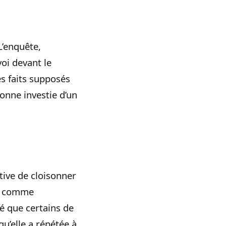
L’enquête,
voi devant le
s faits supposés
sonne investie d’un
ative de cloisonner
at comme
ré que certains de
u’elle a répétée à