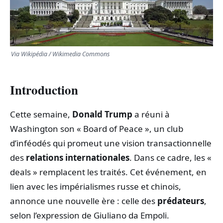
TRANSPORTS
ÉCONOMIE
Via Wikipédia / Wikimedia Commons
POLITIQUE
Introduction
SPORT
Cette semaine,
Donald Trump
a réuni à
CULTURE
Washington son « Board of Peace », un club
d’inféodés qui promeut une vision transactionnelle
SCIENCES & TECH
des
relations internationales
. Dans ce cadre, les «
deals » remplacent les traités. Cet événement, en
lien avec les impérialismes russe et chinois,
annonce une nouvelle ère : celle des
prédateurs
,
selon l’expression de Giuliano da Empoli.