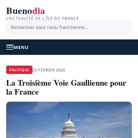
Bueno
dia
L'ACTUALITÉ DE L'ÎLE-DE-FRANCE
MENU
À LA UNE
22 FÉVRIER 2026
POLITIQUE
La Troisième Voie Gaullienne pour
ACTUALITÉ
la France
BONS PLANS
FEEL GOOD
FAITS DIVERS