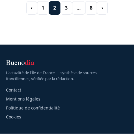
‹
1
2
3
…
8
›
dia
Bueno
L'actualité de l'Île-de-France — synthèse de sources
francilliennes, vérifiée par la rédaction.
Contact
Mentions légales
Politique de confidentialité
Cookies