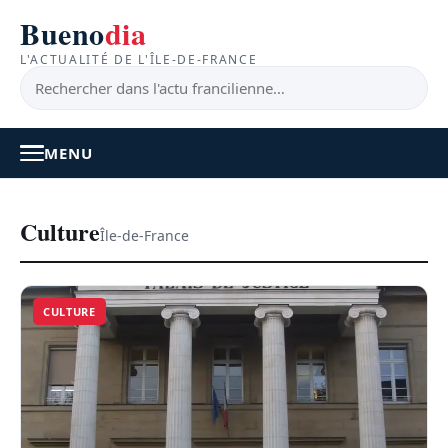
Bueno
dia
L'ACTUALITÉ DE L'ÎLE-DE-FRANCE
MENU
À LA UNE
Culture
Île-de-France
ACTUALITÉ
CULTURE
BONS PLANS
FEEL GOOD
FAITS DIVERS